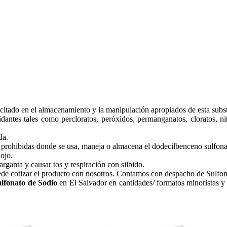
acitado en el almacenamiento y la manipulación apropiados de esta subs
ntes tales como percloratos, peróxidos, permanganatos, cloratos, nitr
da.
án prohibidas donde se usa, maneja o almacena el dodecilbenceno sulfona
 ojo.
arganta y causar tos y respiración con silbido.
de cotizar el producto con nosotros. Contamos con despacho de Sulfona
ulfonato de Sodio
en El Salvador en cantidades/ formatos minoristas y 