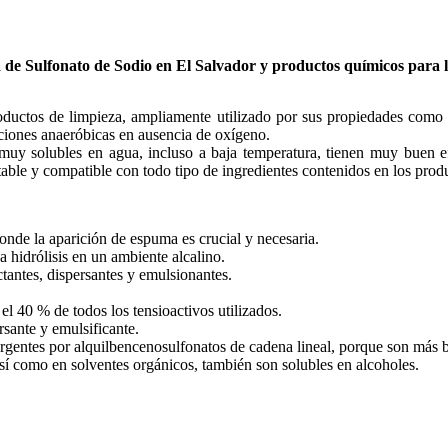
a de
Sulfonato de Sodio
en El Salvador y productos químicos para la
roductos de limpieza, ampliamente utilizado por sus propiedades como 
ciones anaeróbicas en ausencia de oxígeno.
muy solubles en agua, incluso a baja temperatura, tienen muy buen ef
ble y compatible con todo tipo de ingredientes contenidos en los produc
nde la aparición de espuma es crucial y necesaria.
a hidrólisis en un ambiente alcalino.
tantes, dispersantes y emulsionantes.
l 40 % de todos los tensioactivos utilizados.
rsante y emulsificante.
ergentes por alquilbencenosulfonatos de cadena lineal, porque son más 
 así como en solventes orgánicos, también son solubles en alcoholes.