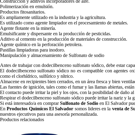
Construcción y aditivos incorporadores de aire.
Polimerización en emulsión.
Productos fitosanitarios.
Es ampliamente utilizado en la industria y la agricultura.
Es utilizado como agente limpiador en el procesamiento de metales.
Agente flotante en la minería.
Emulsificante y dispersante en la producción de pesticidas.
Aditivo al cemento en la producción de materiales de construcción.
Agente químico en la perforación petrolera.
Pastillas limpiadoras para inodoro.
Manipulación y almacenamiento de Sulfonato de sodio
Antes de trabajar con dodecilbenceno sulfonato sódico, debe estar cap
El dodecilbenceno sulfonato sódico no es compatible con agentes oxida
como el clorhídrico, sulfúrico y nítrico.
Almacene en recipientes bien cerrados, en un área fresca y bien ventila
Las fuentes de ignición, tales como el fumar y las llamas abiertas, est
El contacto puede irritar la piel y los ojos, con la posibilidad de daño al
Respirar el dodecilbenceno sulfonato sódico puede irritar la nariz y la g
Si está interesado/a en comprar
Sulfonato de Sodio
en El Salvador pue
En
Productos Químicos El Salvador
somos lideres en la
venta de S
nuestros ejecutivos para una asesoría personalizada.
Productos relacionados