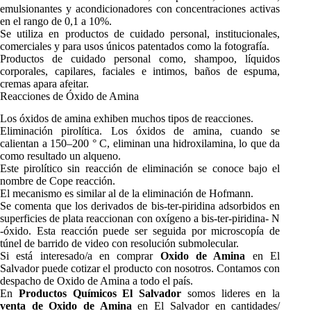
emulsionantes y acondicionadores con concentraciones activas
en el rango de 0,1 a 10%.
Se utiliza en productos de cuidado personal, institucionales,
comerciales y para usos únicos patentados como la fotografía.
Productos de cuidado personal como, shampoo, líquidos
corporales, capilares, faciales e intimos, baños de espuma,
cremas apara afeitar.
Reacciones de Óxido de Amina
Los óxidos de amina exhiben muchos tipos de reacciones.
Eliminación pirolítica. Los óxidos de amina, cuando se
calientan a 150–200 ° C, eliminan una hidroxilamina, lo que da
como resultado un alqueno.
Este pirolítico sin reacción de eliminación se conoce bajo el
nombre de Cope reacción.
El mecanismo es similar al de la eliminación de Hofmann.
Se comenta que los derivados de bis-ter-piridina adsorbidos en
superficies de plata reaccionan con oxígeno a bis-ter-piridina- N
-óxido. Esta reacción puede ser seguida por microscopía de
túnel de barrido de video con resolución submolecular.
Si está interesado/a en comprar
Oxido de Amina
en El
Salvador puede cotizar el producto con nosotros. Contamos con
despacho de Oxido de Amina a todo el país.
En
Productos Químicos El Salvador
somos lideres en la
venta de Oxido de Amina
en El Salvador en cantidades/