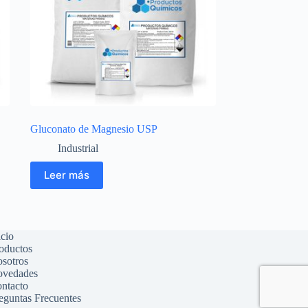
Gluconato de Magnesio USP
Industrial
Leer más
icio
oductos
sotros
vedades
ntacto
eguntas Frecuentes