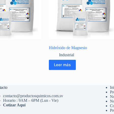
Hidróxido de Magnesio
Industrial
Leer más
tacto
In
Pr
contacto@productosquimicos.com.sv
No
Horario : 9AM – 6PM (Lun - Vie)
No
Cotizar Aquí
Co
Pr