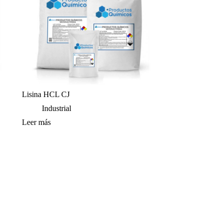
Lisina HCL CJ
Industrial
Leer más