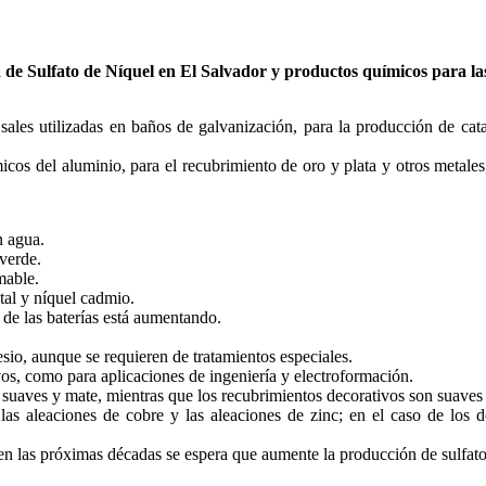
a de
Sulfato de Níquel
en El Salvador y productos químicos para las
sales utilizadas en baños de galvanización, para la producción de cata
micos del aluminio, para el recubrimiento de oro y plata y otros metales
n agua.
 verde.
mable.
etal y níquel cadmio.
 de las baterías está aumentando.
esio, aunque se requieren de tratamientos especiales.
ivos, como para aplicaciones de ingeniería y electroformación.
 suaves y mate, mientras que los recubrimientos decorativos son suaves y
las aleaciones de cobre y las aleaciones de zinc; en el caso de los do
 en las próximas décadas se espera que aumente la producción de sulfato