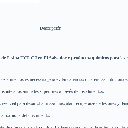
Descripción
a de
Lisina HCL CJ
en El Salvador y productos químicos para las d
los alimentos es necesaria para evitar carencias o carencias nutricionale
ransmite a los animales superiores a través de los alimentos.
es esencial para desarrollar masa muscular, recuperarse de lesiones y d
 la hormona del crecimiento.
e de grasas a la mitocondria. La lisina compite con la arginina por la ab