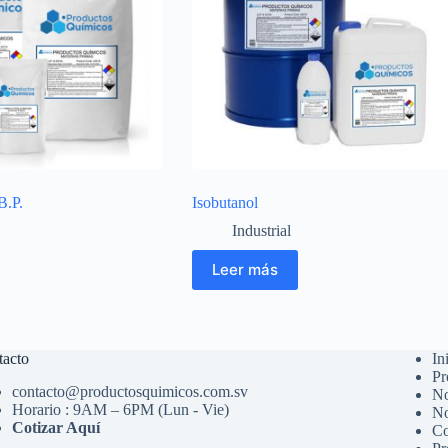
B.P.
Isobutanol
Industrial
Leer más
tacto
In
Pr
contacto@productosquimicos.com.sv
No
Horario : 9AM – 6PM (Lun - Vie)
No
Cotizar Aquí
Co