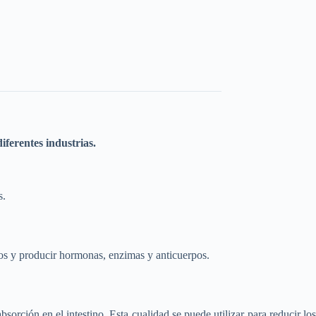
iferentes industrias.
s.
años y producir hormonas, enzimas y anticuerpos.
sorción en el intestino. Esta cualidad se puede utilizar para reducir los