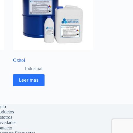
Oxitol
Industrial
Leer más
icio
oductos
sotros
vedades
ntacto