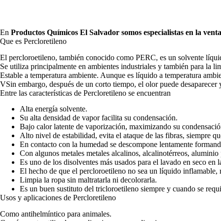
En
Productos Químicos El Salvador
somos especialistas en la vent
Que es Percloretileno
El percloroetileno, también conocido como PERC, es un solvente líquido
Se utiliza principalmente en ambientes industriales y también para la l
Estable a temperatura ambiente. Aunque es líquido a temperatura ambien
VSin embargo, después de un corto tiempo, el olor puede desaparecer y
Entre las características de Percloretileno se encuentran
Alta energía solvente.
Su alta densidad de vapor facilita su condensación.
Bajo calor latente de vaporización, maximizando su condensació
Alto nivel de estabilidad, evita el ataque de las fibras, siempre qu
En contacto con la humedad se descompone lentamente formando
Con algunos metales metales alcalinos, alcalinotérreos, aluminio
Es uno de los disolventes más usados para el lavado en seco en las
El hecho de que el percloroetileno no sea un líquido inflamable,
Limpia la ropa sin maltratarla ni decolorarla.
Es un buen sustituto del tricloroetileno siempre y cuando se req
Usos y aplicaciones de Percloretileno
Como antihelmíntico para animales.