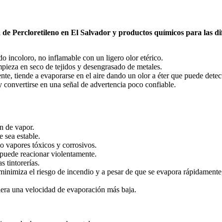
a de
Percloretileno
en El Salvador y productos químicos para las dif
 incoloro, no inflamable con un ligero olor etérico.
impieza en seco de tejidos y desengrasado de metales.
te, tiende a evaporarse en el aire dando un olor a éter que puede detec
 convertirse en una señal de advertencia poco confiable.
n de vapor.
e sea estable.
 vapores tóxicos y corrosivos.
 puede reacionar violentamente.
 tintorerías.
 minimiza el riesgo de incendio y a pesar de que se evapora rápidamente
uiera una velocidad de evaporación más baja.