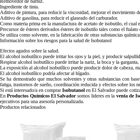
Removedor de barniz.
Ingrediente de tinta.
Aditivo de pintura, para reducir la viscosidad, mejorar el movimiento de
Aditivo de gasolina, para reducir el glaseado del carburador.
Como materia prima en la manufactura de acetato de isobutilo, el cual e
Precursor de ésteres derivados ésteres de isobutilo tales como el ftalato
Se utiliza como solvente, en la fabricación de otras substancias químic
Información sobre los riesgos para la salud de Isobutanol
Efectos agudos sobre la salud.
El alcohol isobutílico puede irritar los ojos y la piel, y producir salpul
Respirar alcohol isobutílico puede irritar la nariz, la boca y la garganta,
La exposición al alcohol isobutílico puede producir dolor de cabeza, m
El alcohol isobutílico podría afectar al hígado.
Se ha demostrado que muchos solventes y otras substancias con base
fatiga, trastornos de sueño, coordinación reducida y efectos sobre los n
Si está interesado/a en comprar
Isobutanol
en El Salvador puede cotiz
En
Productos Químicos El Salvador
somos lideres en la
venta de I
ejecutivos para una asesoría personalizada.
Productos relacionados