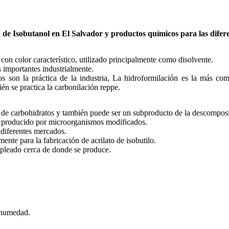
a de
Isobutanol
en El Salvador y productos químicos para las difere
con color característico, utilizado principalmente como disolvente.
 importantes industrialmente.
os son la práctica de la industria, La hidroformilación es la más 
én se practica la carbonilación reppe.
 de carbohidratos y también puede ser un subproducto de la descomposi
er producido por microorganismos modificados.
diferentes mercados.
mente para la fabricación de acrilato de isobutilo.
mpleado cerca de donde se produce.
a humedad.