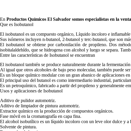
En
Productos Químicos El Salvador
somos especialistas en la vent
Que es Isobutanol
El isobutanol es un compuesto orgánico, Líquido incoloro e inflamable 
Sus isómeros incluyen n-butanol, 2-butanol y terc-butanol, que son más
El isobutanol se obtiene por carbonilación de propileno. Dos métod
isobitalaldehído, que se hidrogena con alcohol y luego se separa. Tambi
Entre las características de Isobutanol se encuentran
El isobutanol también se produce naturalmente durante la fermentación
Al igual que otros alcoholes de bajo peso molecular, también puede s
Es un bloque químico modular con un gran abanico de aplicaciones en 
El principal uso del butanol es como intermediario industrial, particular
Es un petroquímico, fabricado a partir del propileno y generalmente e
Usos y aplicaciones de Isobutanol
Aditivo de pulidor automotriz.
Aditivo de limpiador de pintura automotriz.
Extractor químico en la producción de compuestos orgánicos.
Fase móvil en la cromatografía en capa fina.
El alcohol isobutílico es un líquido incoloro con un leve olor dulce y 
Solvente de pintura.