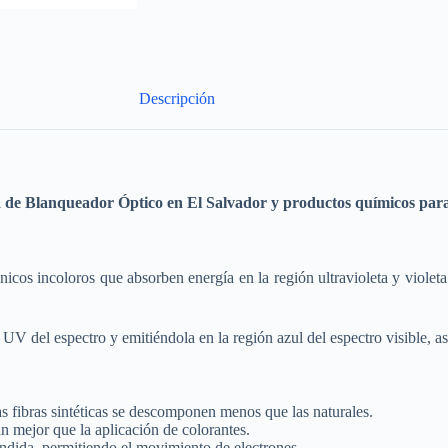
Descripción
a de
Blanqueador Óptico
en El Salvador y productos químicos para 
os incoloros que absorben energía en la región ultravioleta y violeta
n UV del espectro y emitiéndola en la región azul del espectro visible, 
as fibras sintéticas se descomponen menos que las naturales.
n mejor que la aplicación de colorantes.
endida, permitiendo el movimiento de electrones.