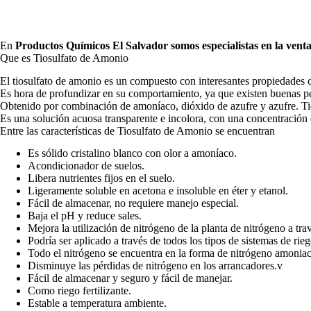
En
Productos Químicos El Salvador
somos especialistas en la vent
Que es Tiosulfato de Amonio
El tiosulfato de amonio es un compuesto con interesantes propiedades c
Es hora de profundizar en su comportamiento, ya que existen buenas per
Obtenido por combinación de amoníaco, dióxido de azufre y azufre. 
Es una solución acuosa transparente e incolora, con una concentració
Entre las características de Tiosulfato de Amonio se encuentran
Es sólido cristalino blanco con olor a amoníaco.
Acondicionador de suelos.
Libera nutrientes fijos en el suelo.
Ligeramente soluble en acetona e insoluble en éter y etanol.
Fácil de almacenar, no requiere manejo especial.
Baja el pH y reduce sales.
Mejora la utilización de nitrógeno de la planta de nitrógeno a tr
Podría ser aplicado a través de todos los tipos de sistemas de rieg
Todo el nitrógeno se encuentra en la forma de nitrógeno amoniaca
Disminuye las pérdidas de nitrógeno en los arrancadores.v
Fácil de almacenar y seguro y fácil de manejar.
Como riego fertilizante.
Estable a temperatura ambiente.