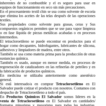
inherentes de no combustible y el es seguro para usar en
equipos de funcionamiento en seco sin más precauciones.
En el procesamiento textil chin se usa como solvente de escoria
que elimina los aceites de las telas después de las operaciones
textiles.
Sus propiedades como solvente para grasas, ceras y Sus
compuestos orgánicos permiten que se use para vapor limpieza
o en fase líquida de piezas metálicas acabadas o en procesos
intermedios.
El tetracloroetileno se puede encontrar en productos para el
hogar como decapantes, hidrofugantes, lubricantes de silicona,
adhesivos y limpiadores de madera, entre otros.
También se usa como materia prima para la producción de otras
sustancias química.
También es usado, aunque en menor medida, en procesos de
regeneración de catalizadores en las refinerías de petróleo y en
la fabricación de productos químicos.
En medicina se utilizaba anteriormente como anestésico
general.
Si está interesado/a en comprar
Tetracloroetileno
en El
Salvador puede cotizar el producto con nosotros. Contamos con
despacho de Tetracloroetileno a todo el país.
En
Productos Químicos El Salvador
somos lideres en la
venta de Tetracloroetileno
en El Salvador en cantidades/
formatos minoristas y mayoristas para todas las industrias.