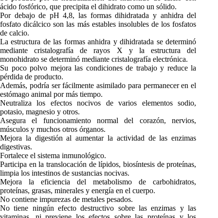
ácido fosfórico, que precipita el dihidrato como un sólido.
Por debajo de pH 4,8, las formas dihidratada y anhidra del
fosfato dicálcico son las más estables insolubles de los fosfatos
de calcio.
La estructura de las formas anhidra y dihidratada se determinó
mediante cristalografía de rayos X y la estructura del
monohidrato se determinó mediante cristalografía electrónica.
Su poco polvo mejora las condiciones de trabajo y reduce la
pérdida de producto.
Además, podría ser fácilmente asimilado para permanecer en el
estómago animal por más tiempo.
Neutraliza los efectos nocivos de varios elementos sodio,
potasio, magnesio y otros.
Asegura el funcionamiento normal del corazón, nervios,
músculos y muchos otros órganos.
Mejora la digestión al aumentar la actividad de las enzimas
digestivas.
Fortalece el sistema inmunológico.
Participa en la translocación de lípidos, biosíntesis de proteínas,
limpia los intestinos de sustancias nocivas.
Mejora la eficiencia del metabolismo de carbohidratos,
proteínas, grasas, minerales y energía en el cuerpo.
No contiene impurezas de metales pesados.
No tiene ningún efecto destructivo sobre las enzimas y las
vitaminas, ni previene los efectos sobre las proteínas y los