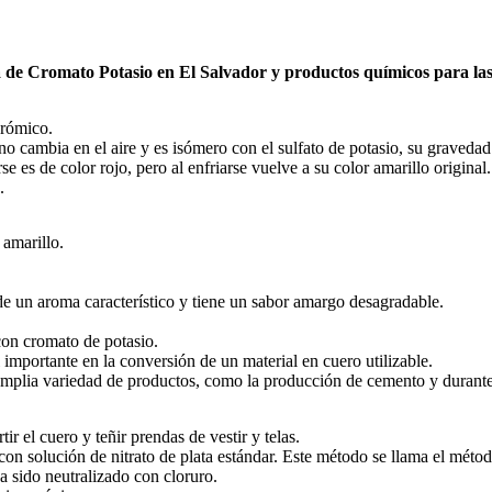
a de
Cromato Potasio
en El Salvador y productos químicos para las 
crómico.
no cambia en el aire y es isómero con el sulfato de potasio, su gravedad
e es de color rojo, pero al enfriarse vuelve a su color amarillo original.
.
 amarillo.
de un aroma característico y tiene un sabor amargo desagradable.
con cromato de potasio.
 importante en la conversión de un material en cuero utilizable.
amplia variedad de productos, como la producción de cemento y durante 
tir el cuero y teñir prendas de vestir y telas.
 con solución de nitrato de plata estándar. Este método se llama el mét
 sido neutralizado con cloruro.