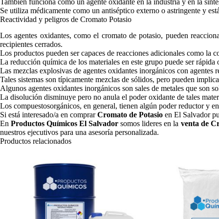
También funciona como un agente oxidante en la industria y en la sínte
Se utiliza médicamente como un antiséptico externo o astringente y est
Reactividad y peligros de Cromato Potasio
Los agentes oxidantes, como el cromato de potasio, pueden reacciona
recipientes cerrados.
Los productos pueden ser capaces de reacciones adicionales como la co
La reducción química de los materiales en este grupo puede ser rápida o
Las mezclas explosivas de agentes oxidantes inorgánicos con agentes re
Tales sistemas son típicamente mezclas de sólidos, pero pueden implica
Algunos agentes oxidantes inorgánicos son sales de metales que son so
La disolución disminuye pero no anula el poder oxidante de tales mater
Los compuestosorgánicos, en general, tienen algún poder reductor y en
Si está interesado/a en comprar
Cromato de Potasio
en El Salvador pu
En
Productos Químicos El Salvador
somos lideres en la
venta de C
nuestros ejecutivos para una asesoría personalizada.
Productos relacionados