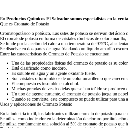
En
Productos Químicos El Salvador
somos especialistas en la vent
Que es Cromato de Potasio
Cromatopotásico o potásico. Las sales de potasio se derivan del ácido 
El cromatode potasio en forma de cristales rómbicos de color amarillo, 
Se funde por la acción del calor a una temperatura de 975ºC, al calentars
Se disuelve en dos partes de agua fría dando un líquido amarillo oscuro
Entre las características de Cromato de Potasio se encuentran
Una de las propiedades físicas del cromato de potasio es su color
Está clasificado como inodoro.
Es soluble en agua y un agente oxidante fuerte.
Son cristales ortorrómbicos de un color amarillento que carecen 
El compuesto es insoluble en alcohol.
Muchas prendas de vestir o telas que se han teñido se producen 
Un tipo de agente curtiente, el cromato de potasio juega un papel
Cuando se convierte, este compuesto se puede utilizar para una 
Usos y aplicaciones de Cromato Potasio
En la industria textil, los fabricantes utilizan cromato de potasio para cur
Se utiliza como indicador en la determinación de cloruro por titulación
Se utiliza comúnmente una solución al 5% de cromato de potasio que ha