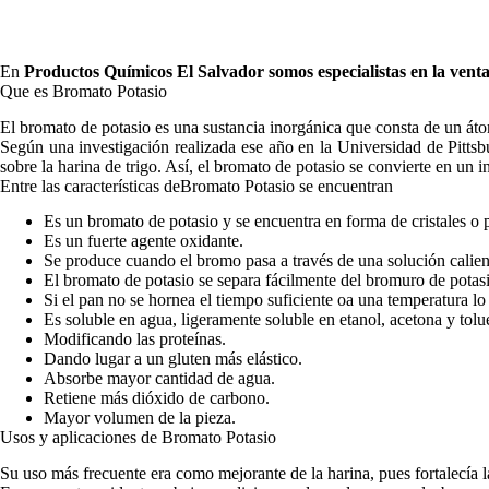
En
Productos Químicos El Salvador
somos especialistas en la vent
Que es Bromato Potasio
El bromato de potasio es una sustancia inorgánica que consta de un át
Según una investigación realizada ese año en la Universidad de Pittsbu
sobre la harina de trigo. Así, el bromato de potasio se convierte en un i
Entre las características deBromato Potasio se encuentran
Es un bromato de potasio y se encuentra en forma de cristales o 
Es un fuerte agente oxidante.
Se produce cuando el bromo pasa a través de una solución calien
El bromato de potasio se separa fácilmente del bromuro de pota
Si el pan no se hornea el tiempo suficiente oa una temperatura lo
Es soluble en agua, ligeramente soluble en etanol, acetona y tolu
Modificando las proteínas.
Dando lugar a un gluten más elástico.
Absorbe mayor cantidad de agua.
Retiene más dióxido de carbono.
Mayor volumen de la pieza.
Usos y aplicaciones de Bromato Potasio
Su uso más frecuente era como mejorante de la harina, pues fortalecía