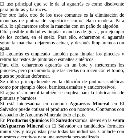
El uso principal que se le da al aguarrás es como disolvente
para pinturas y barnices.
Por otro lado, otro de los usos comunes es la eliminación de
manchas de pintura de superficies como tela o madera. Para
ello, lo aplicaremos sobre la mancha con un paño de algodón.
Otra posible utilidad es limpiar manchas de grasa, por ejemplo
de los coches, en el suelo. Para ello, echaremos el aguarrás
sobre la mancha, dejaremos actuar, y después limpiaremos con
agua.
El aguarrás es empleado también para limpiar los pinceles y
retirar los restos de pinturas o esmaltes sintéticos.
Para ello, echaremos aguarrás en un bote y meteremos los
pinceles, pero procurando que las cerdas no rocen con el fondo,
pues se podrían deformar.
Se utiliza principalmente en la dilución de pinturas sintéticas
como por ejemplo óleos, barnices,esmaltes y anticorrosivos.
El aguarrás mineral también se emplea para la fabricación de
pinturas y barnices.
Si está interesado/a en comprar
Aguarras Mineral
en El
Salvador puede cotizar el producto con nosotros. Contamos con
despacho de Aguarras Minerala todo el país.
En
Productos Químicos El Salvador
somos lideres en la
venta
deAguarras Mineral
en El Salvador en cantidades/ formatos
minoristas y mayoristas para todas las industrias. Contacte con
nuestros ejecutivos para una asesoría personalizada.