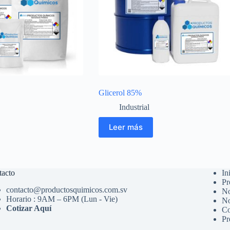
Glicerol 85%
Industrial
Leer más
tacto
In
Pr
contacto@productosquimicos.com.sv
No
Horario : 9AM – 6PM (Lun - Vie)
No
Cotizar Aquí
Co
Pr