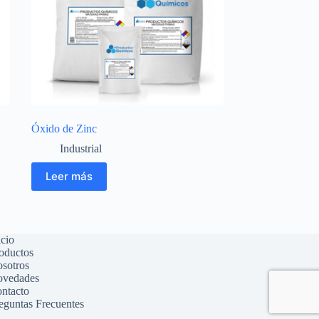
Óxido de Zinc
Industrial
Leer más
icio
oductos
sotros
vedades
ntacto
eguntas Frecuentes