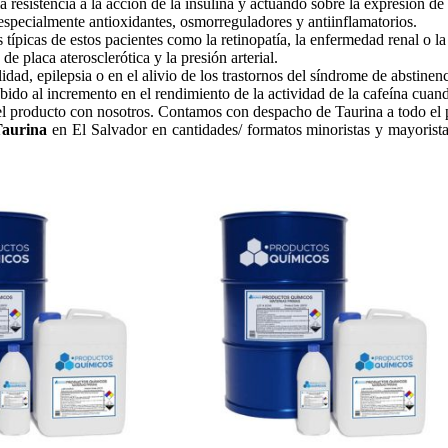
 resistencia a la acción de la insulina y actuando sobre la expresión de
 especialmente antioxidantes, osmorreguladores y antiinflamatorios.
típicas de estos pacientes como la retinopatía, la enfermedad renal o l
e placa aterosclerótica y la presión arterial.
dad, epilepsia o en el alivio de los trastornos del síndrome de abstinen
ebido al incremento en el rendimiento de la actividad de la cafeína cuand
el producto con nosotros. Contamos con despacho de Taurina a todo el 
Taurina
en El Salvador en cantidades/ formatos minoristas y mayorista