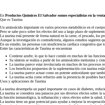
En
Productos Químicos El Salvador
somos especialistas en la vent
Que es Taurina
Un aminoácido importante en varios procesos metabólicos en el cuerpo,
Pero se sabe poco sobre los efectos del uso a largo plazo de suplemento
La taurina está presente de forma natural en la carne, el pescado, los 
Aunque la investigación es contradictoria, algunos estudios sugieren q
En un estudio, las personas con insuficiencia cardíaca congestiva que 
Entre las características de Taurina se encuentran
Contiene azufre, lo que lo hace común en muchas de las funcione
Su síntesis se realiza a partir de los aminoácidos metionina y cis
La taurina parece estar involucrada en muchos de los procesos re
Los beneficios propuestos de la suplementación con taurina están
La taurina parece actuar como un potente antioxidante que tambi
La taurina actúa como refuerzo ante la presencia de posibles bacte
Usos y aplicaciones de Taurina
La taurina desempeña un papel importante en casos de diabetes, reducien
La taurina se considera una panacea por sus diversos efectos sobre la sa
la función inmunológica, la inflamación y otros efectos sobre la salud, 
La taurina tiene un gran potencial para ayudar a mejorar la recuperaci