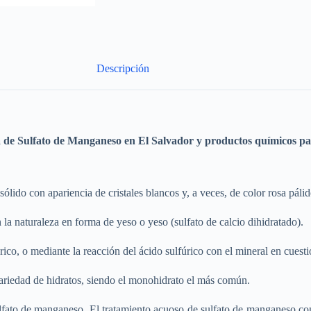
Descripción
a de
Sulfato de Manganeso
en El Salvador y productos químicos par
ólido con apariencia de cristales blancos y, a veces, de color rosa pálid
 la naturaleza en forma de yeso o yeso (sulfato de calcio dihidratado).
rico, o mediante la reacción del ácido sulfúrico con el mineral en cuesti
riedad de hidratos, siendo el monohidrato el más común.
lfato de manganeso. El tratamiento acuoso de sulfato de manganeso co