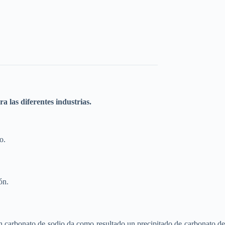
a las diferentes industrias.
o.
ón.
n carbonato de sodio da como resultado un precipitado de carbonato de