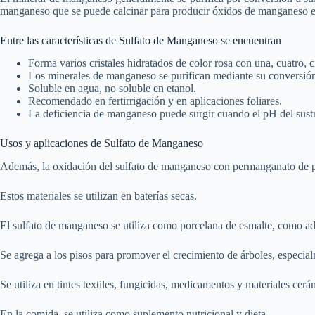
manganeso que se puede calcinar para producir óxidos de manganeso en
Entre las características de Sulfato de Manganeso se encuentran
Forma varios cristales hidratados de color rosa con una, cuatro, 
Los minerales de manganeso se purifican mediante su conversió
Soluble en agua, no soluble en etanol.
Recomendado en fertirrigación y en aplicaciones foliares.
La deficiencia de manganeso puede surgir cuando el pH del sustra
Usos y aplicaciones de Sulfato de Manganeso
Además, la oxidación del sulfato de manganeso con permanganato de 
Estos materiales se utilizan en baterías secas.
El sulfato de manganeso se utiliza como porcelana de esmalte, como adit
Se agrega a los pisos para promover el crecimiento de árboles, especial
Se utiliza en tintes textiles, fungicidas, medicamentos y materiales cerá
En la comida, se utiliza como suplemento nutricional y dieta.