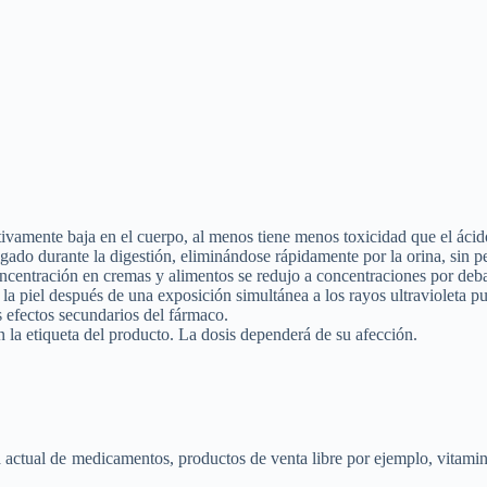
ativamente baja en el cuerpo, al menos tiene menos toxicidad que el áci
gado durante la digestión, eliminándose rápidamente por la orina, sin p
oncentración en cremas y alimentos se redujo a concentraciones por de
a piel después de una exposición simultánea a los rayos ultravioleta p
 efectos secundarios del fármaco.
 la etiqueta del producto. La dosis dependerá de su afección.
 actual de medicamentos, productos de venta libre por ejemplo, vitamina