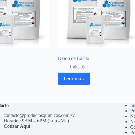
Óxido de Calcio
Industrial
Leer más
tacto
In
Pr
contacto@productosquimicos.com.sv
No
Horario : 9AM – 6PM (Lun - Vie)
No
Cotizar Aquí
Co
Pr