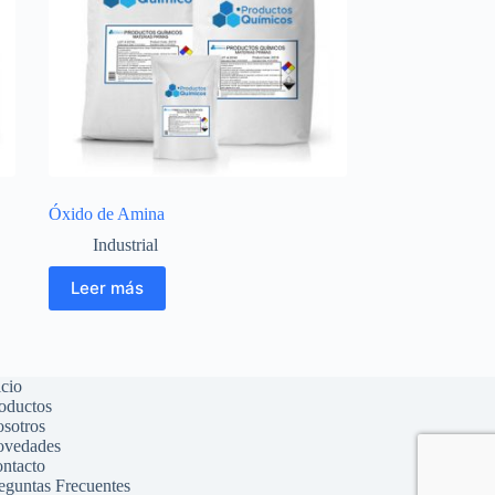
Óxido de Amina
Industrial
Leer más
icio
oductos
sotros
vedades
ntacto
eguntas Frecuentes