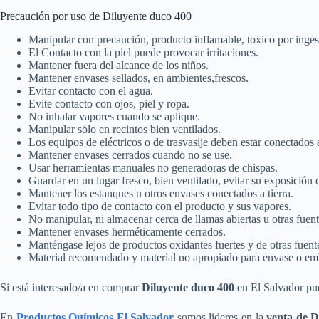
Precaución por uso de Diluyente duco 400
Manipular con precaución, producto inflamable, toxico por inges
El Contacto con la piel puede provocar irritaciones.
Mantener fuera del alcance de los niños.
Mantener envases sellados, en ambientes,frescos.
Evitar contacto con el agua.
Evite contacto con ojos, piel y ropa.
No inhalar vapores cuando se aplique.
Manipular sólo en recintos bien ventilados.
Los equipos de eléctricos o de trasvasije deben estar conectados a
Mantener envases cerrados cuando no se use.
Usar herramientas manuales no generadoras de chispas.
Guardar en un lugar fresco, bien ventilado, evitar su exposición d
Mantener los estanques u otros envases conectados a tierra.
Evitar todo tipo de contacto con el producto y sus vapores.
No manipular, ni almacenar cerca de llamas abiertas u otras fuent
Mantener envases herméticamente cerrados.
Manténgase lejos de productos oxidantes fuertes y de otras fuente
Material recomendado y material no apropiado para envase o emba
Si está interesado/a en comprar
Diluyente duco 400
en El Salvador pue
En
Productos Químicos El Salvador
somos lideres en la
venta de D