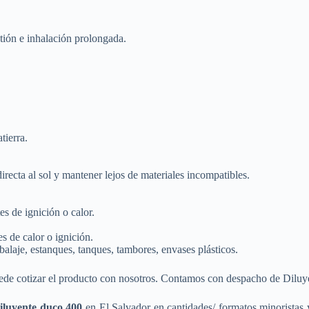
tión e inhalación prolongada.
tierra.
irecta al sol y mantener lejos de materiales incompatibles.
es de ignición o calor.
s de calor o ignición.
laje, estanques, tanques, tambores, envases plásticos.
de cotizar el producto con nosotros. Contamos con despacho de Diluye
iluyente duco 400
en El Salvador en cantidades/ formatos minoristas y