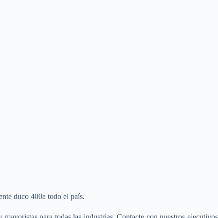
nte duco 400a todo el país.
 mayoristas para todas las industrias. Contacte con nuestros ejecutivo