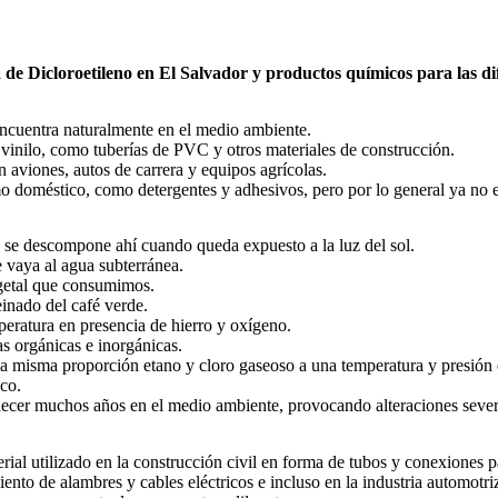
a de
Dicloroetileno
en El Salvador y productos químicos para las dif
 encuentra naturalmente en el medio ambiente.
y vinilo, como tuberías de PVC y otros materiales de construcción.
 aviones, autos de carrera y equipos agrícolas.
 doméstico, como detergentes y adhesivos, pero por lo general ya no es
e se descompone ahí cuando queda expuesto a la luz del sol.
se vaya al agua subterránea.
egetal que consumimos.
inado del café verde.
peratura en presencia de hierro y oxígeno.
as orgánicas e inorgánicas.
la misma proporción etano y cloro gaseoso a una temperatura y presión 
ico.
ecer muchos años en el medio ambiente, provocando alteraciones severa
rial utilizado en la construcción civil en forma de tubos y conexiones p
iento de alambres y cables eléctricos e incluso en la industria automotriz