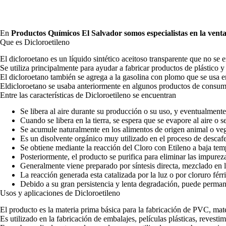
En
Productos Químicos El Salvador
somos especialistas en la vent
Que es Dicloroetileno
El dicloroetano es un líquido sintético aceitoso transparente que no se
Se utiliza principalmente para ayudar a fabricar productos de plástico 
El dicloroetano también se agrega a la gasolina con plomo que se usa en
Eldicloroetano se usaba anteriormente en algunos productos de consumo
Entre las características de Dicloroetileno se encuentran
Se libera al aire durante su producción o su uso, y eventualment
Cuando se libera en la tierra, se espera que se evapore al aire o 
Se acumule naturalmente en los alimentos de origen animal o v
Es un disolvente orgánico muy utilizado en el proceso de descafe
Se obtiene mediante la reacción del Cloro con Etileno a baja tem
Posteriormente, el producto se purifica para eliminar las impurez
Generalmente viene preparado por síntesis directa, mezclado en 
La reacción generada esta catalizada por la luz o por cloruro férr
Debido a su gran persistencia y lenta degradación, puede perman
Usos y aplicaciones de Dicloroetileno
El producto es la materia prima básica para la fabricación de PVC, mate
Es utilizado en la fabricación de embalajes, películas plásticas, revestim