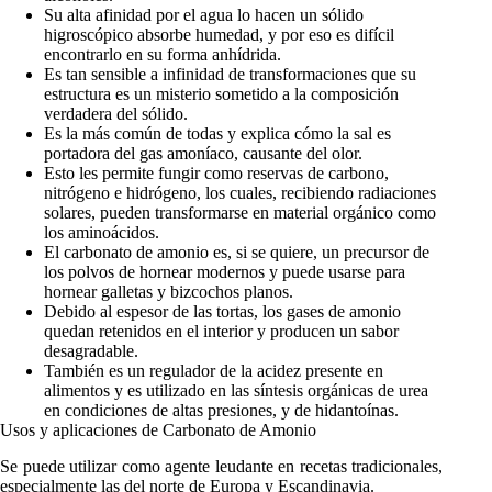
Su alta afinidad por el agua lo hacen un sólido
higroscópico absorbe humedad, y por eso es difícil
encontrarlo en su forma anhídrida.
Es tan sensible a infinidad de transformaciones que su
estructura es un misterio sometido a la composición
verdadera del sólido.
Es la más común de todas y explica cómo la sal es
portadora del gas amoníaco, causante del olor.
Esto les permite fungir como reservas de carbono,
nitrógeno e hidrógeno, los cuales, recibiendo radiaciones
solares, pueden transformarse en material orgánico como
los aminoácidos.
El carbonato de amonio es, si se quiere, un precursor de
los polvos de hornear modernos y puede usarse para
hornear galletas y bizcochos planos.
Debido al espesor de las tortas, los gases de amonio
quedan retenidos en el interior y producen un sabor
desagradable.
También es un regulador de la acidez presente en
alimentos y es utilizado en las síntesis orgánicas de urea
en condiciones de altas presiones, y de hidantoínas.
Usos y aplicaciones de Carbonato de Amonio
Se puede utilizar como agente leudante en recetas tradicionales,
especialmente las del norte de Europa y Escandinavia.