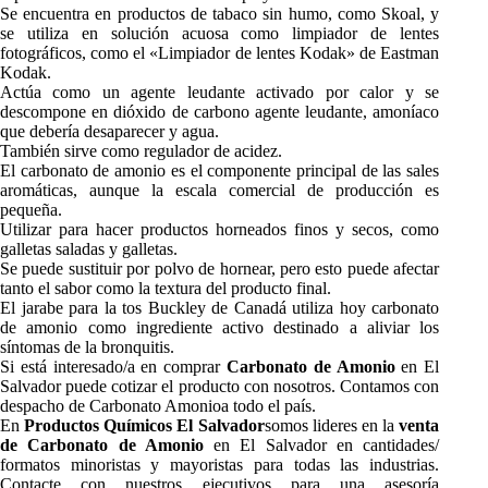
Se encuentra en productos de tabaco sin humo, como Skoal, y
se utiliza en solución acuosa como limpiador de lentes
fotográficos, como el «Limpiador de lentes Kodak» de Eastman
Kodak.
Actúa como un agente leudante activado por calor y se
descompone en dióxido de carbono agente leudante, amoníaco
que debería desaparecer y agua.
También sirve como regulador de acidez.
El carbonato de amonio es el componente principal de las sales
aromáticas, aunque la escala comercial de producción es
pequeña.
Utilizar para hacer productos horneados finos y secos, como
galletas saladas y galletas.
Se puede sustituir por polvo de hornear, pero esto puede afectar
tanto el sabor como la textura del producto final.
El jarabe para la tos Buckley de Canadá utiliza hoy carbonato
de amonio como ingrediente activo destinado a aliviar los
síntomas de la bronquitis.
Si está interesado/a en comprar
Carbonato de Amonio
en El
Salvador puede cotizar el producto con nosotros. Contamos con
despacho de Carbonato Amonioa todo el país.
En
Productos Químicos El Salvador
somos lideres en la
venta
de Carbonato de Amonio
en El Salvador en cantidades/
formatos minoristas y mayoristas para todas las industrias.
Contacte con nuestros ejecutivos para una asesoría