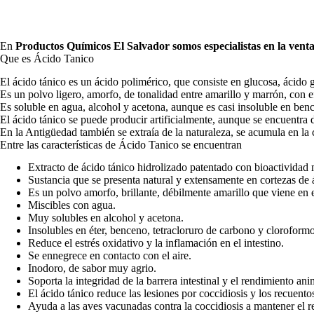
En
Productos Químicos El Salvador
somos especialistas en la vent
Que es Ácido Tanico
El ácido tánico es un ácido polimérico, que consiste en glucosa, ácido g
Es un polvo ligero, amorfo, de tonalidad entre amarillo y marrón, con e
Es soluble en agua, alcohol y acetona, aunque es casi insoluble en benc
El ácido tánico se puede producir artificialmente, aunque se encuentra de 
En la Antigüedad también se extraía de la naturaleza, se acumula en la 
Entre las características de Ácido Tanico se encuentran
Extracto de ácido tánico hidrolizado patentado con bioactividad
Sustancia que se presenta natural y extensamente en cortezas de 
Es un polvo amorfo, brillante, débilmente amarillo que viene en 
Miscibles con agua.
Muy solubles en alcohol y acetona.
Insolubles en éter, benceno, tetracloruro de carbono y cloroformo
Reduce el estrés oxidativo y la inflamación en el intestino.
Se ennegrece en contacto con el aire.
Inodoro, de sabor muy agrio.
Soporta la integridad de la barrera intestinal y el rendimiento ani
El ácido tánico reduce las lesiones por coccidiosis y los recuento
Ayuda a las aves vacunadas contra la coccidiosis a mantener el r