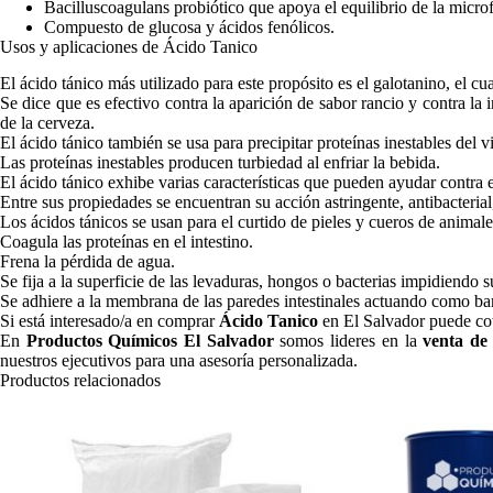
Bacilluscoagulans probiótico que apoya el equilibrio de la microfl
Compuesto de glucosa y ácidos fenólicos.
Usos y aplicaciones de Ácido Tanico
El ácido tánico más utilizado para este propósito es el galotanino, el c
Se dice que es efectivo contra la aparición de sabor rancio y contra l
de la cerveza.
El ácido tánico también se usa para precipitar proteínas inestables del v
Las proteínas inestables producen turbiedad al enfriar la bebida.
El ácido tánico exhibe varias características que pueden ayudar contra
Entre sus propiedades se encuentran su acción astringente, antibacterial
Los ácidos tánicos se usan para el curtido de pieles y cueros de animale
Coagula las proteínas en el intestino.
Frena la pérdida de agua.
Se fija a la superficie de las levaduras, hongos o bacterias impidiendo 
Se adhiere a la membrana de las paredes intestinales actuando como bar
Si está interesado/a en comprar
Ácido Tanico
en El Salvador puede co
En
Productos Químicos El Salvador
somos lideres en la
venta de
nuestros ejecutivos para una asesoría personalizada.
Productos relacionados