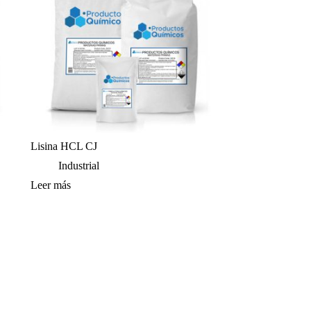
Lisina HCL CJ
Industrial
Leer más