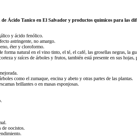
a de
Ácido Tanico
en El Salvador y productos químicos para las dif
álico y ácido fenólico.
fecto astringente, no amargo.
eno, éter y cloroformo.
forma natural en el vino tinto, el té, el café, las grosellas negras, la g
corteza y raíces de árboles y frutos, también está presente en sus hojas
 mejorada.
árboles como el zumaque, encina y abeto y otras partes de las plantas.
escamas brillantes o en masas esponjosas.
.
mal.
s de oocistos.
endimiento.